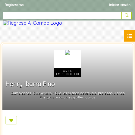
Registrarse
Iniciar sesión
AGRO-
EMPRENDEDOR
Henry Ibarra Pino
Cumpleaños:
10 de Agosto
Cuál es tu área de estudio, profesion u oficio
Energías renovables y alternativas