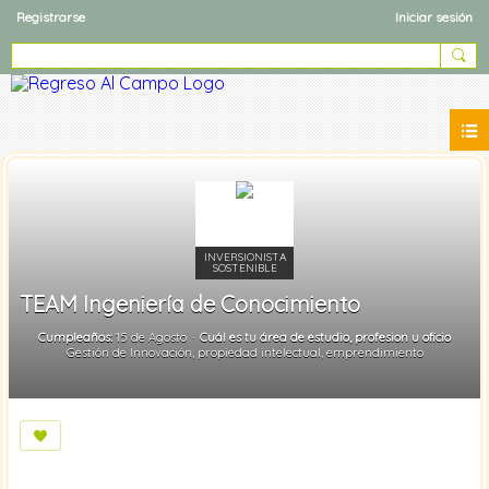
Registrarse
Iniciar sesión
INVERSIONISTA
SOSTENIBLE
TEAM Ingeniería de Conocimiento
Cumpleaños:
15 de Agosto
Cuál es tu área de estudio, profesion u oficio
Gestión de Innovación, propiedad intelectual, emprendimiento