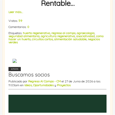
Rentable…
Leer más…
Vistas:
59
Comentarios:
0
Etiquetas:
huerto regenerativo
,
regreso al campo
,
agroecologia
,
seguridad alimentaria
,
agricultura regenerativa
,
asociatividad
,
como
hacer un huerto
,
circuitos cortos
,
alimentación saludable
,
negocios
verdes
ACTIVISTA
Buscamos socios
Publicado por
Regreso Al Campo - CM
el 27 de Junio de 2026 a las
11:03am en
Ideas
,
Oportunidades
y
Proyectos