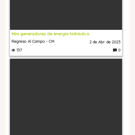
Mini generadores de energía hidráulica
Regreso Al Campo - CM
2 de Abr. de 2023
137
0
C
o
m
e
nt
a
ri
o
s: