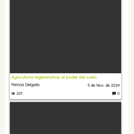
a
ri
o
s:
Agricultura regenerativa: el poder del suelo
Patricia Delgado
5 de Nov. de 2024
201
0
C
o
m
e
nt
a
ri
o
s: