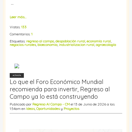
…
Leer más…
Vistas:
133
Comentarios:
1
Etiquetas:
regreso al campo
,
despoblación rural
,
economía rural
,
negocios rurales
,
bioeconomia
,
industrializacion rural
,
agroecología
ACTIVISTA
Lo que el Foro Económico Mundial
recomienda para invertir, Regreso al
Campo ya lo está construyendo
Publicado por
Regreso Al Campo - CM
el 13 de Junio de 2026 a las
1:54am en
Ideas
,
Oportunidades
y
Proyectos