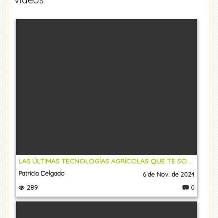
LAS ÚLTIMAS TECNOLOGÍAS AGRÍCOLAS QUE TE SORPRENDERÁN
Patricia Delgado
6 de Nov. de 2024
289
0
C
o
m
e
nt