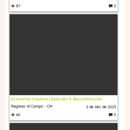
87
0
C
o
m
e
nt
a
ri
o
s:
Economía Creativa | Episodio 4: Biocontrucción
Regreso Al Campo - CM
2 de Abr. de 2023
66
0
C
o
m
e