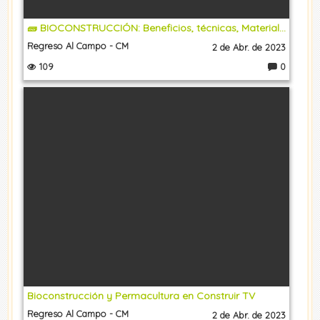
🧱 BIOCONSTRUCCIÓN: Beneficios, técnicas, Materiales de Construcción y Ejemplos de Casas Naturales
Regreso Al Campo - CM
2 de Abr. de 2023
109
0
C
o
m
e
nt
a
ri
o
s:
Bioconstrucción y Permacultura en Construir TV
Regreso Al Campo - CM
2 de Abr. de 2023