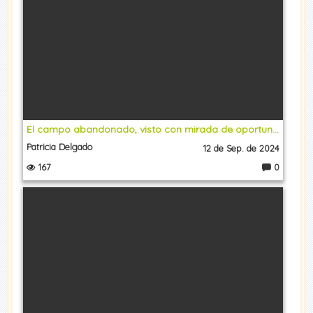
El campo abandonado, visto con mirada de oportunidad
Patricia Delgado
12 de Sep. de 2024
167
0
C
o
m
e
nt
a
ri
o
s: