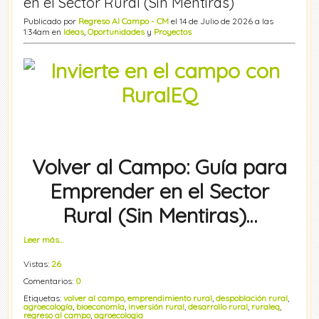
en el Sector Rural (Sin Mentiras)
Publicado por
Regreso Al Campo - CM
el 14 de Julio de 2026 a las
1:34am en
Ideas
,
Oportunidades
y
Proyectos
Volver al Campo: Guía para
Emprender en el Sector
Rural (Sin Mentiras)…
Leer más…
Vistas:
26
Comentarios:
0
Etiquetas:
volver al campo
,
emprendimiento rural
,
despoblación rural
,
agroecología
,
bioeconomía
,
inversión rural
,
desarrollo rural
,
ruraleq
,
regreso al campo
,
agroecologia