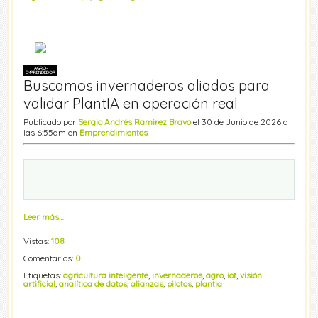
AGRO-
EMPRENDEDOR
Buscamos invernaderos aliados para
validar PlantIA en operación real
Publicado por
Sergio Andrés Ramirez Bravo
el 30 de Junio de 2026 a
las 6:55am en
Emprendimientos
Leer más…
Vistas:
108
Comentarios:
0
Etiquetas:
agricultura inteligente
,
invernaderos
,
agro
,
iot
,
visión
artificial
,
analítica de datos
,
alianzas
,
pilotos
,
plantia