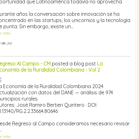
portunidad que Latinoamérica todavía no aprovecha
urante años la conversación sobre innovación se ha
oncentrado en las startups, los unicornios y la tecnología
e punta. Sin embargo, existe un…
er más
 de Jul.
egreso Al Campo - CM
posted a blog post
La
conomía de la Ruralidad Colombiana - Vol 2
a Economía de la Ruralidad Colombiana 2024
ctualización con datos del DANE — análisis de 974
unicipios rurales.
utores: José Ramiro Bertieri Quintero · DOI:
0.13140/RG.2.2.33664.80646
esde Regreso al Campo consideramos necesario revisar
…
er más