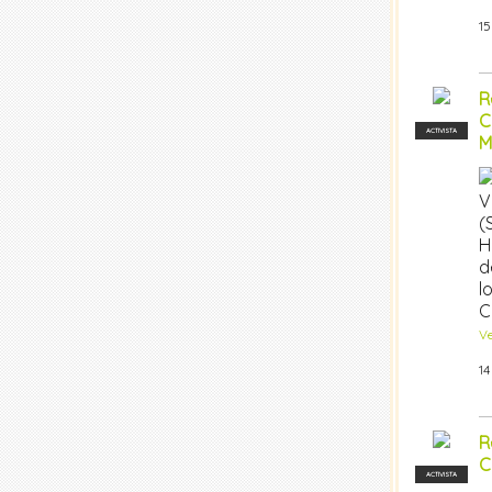
15
R
C
ACTIVISTA
M
V
(
H
d
l
C
V
14
R
C
ACTIVISTA