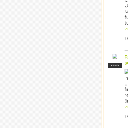
C
¿
s
f
t
V
29
R
s
ACTIVISTA
I
U
f
r
(
V
27