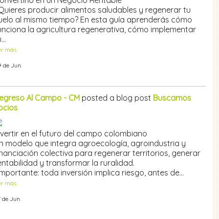
onvertirlo en un Negocio Rentable
Quieres producir alimentos saludables y regenerar tu
uelo al mismo tiempo? En esta guía aprenderás cómo
unciona la agricultura regenerativa, cómo implementar
u…
er más
 de Jun.
egreso Al Campo - CM
posted a blog post
Buscamos
ocios
nvertir en el futuro del campo colombiano
n modelo que integra agroecología, agroindustria y
inanciación colectiva para regenerar territorios, generar
entabilidad y transformar la ruralidad.
Importante: toda inversión implica riesgo, antes de…
er más
 de Jun.