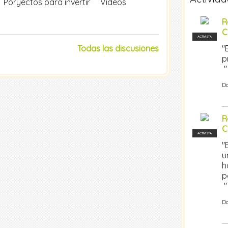
Poryectos para invertir
Videos
R
C
ACTIVISTA
Todas las discusiones
"
p
"
D
R
C
ACTIVISTA
"
u
h
p
"
D