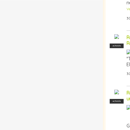
n
V
30
R
R
ACTIVISTA
"
E
30
R
u
ACTIVISTA
G