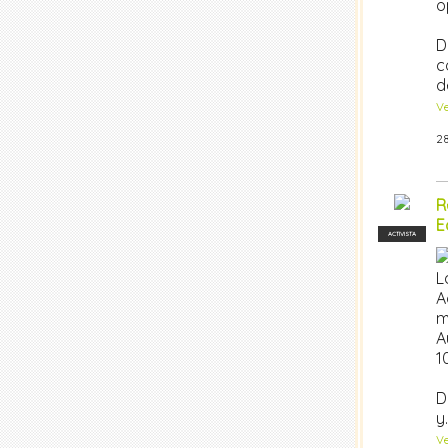
o
D
c
d
V
28
R
E
ACTIVISTA
L
A
m
A
1
D
y
V