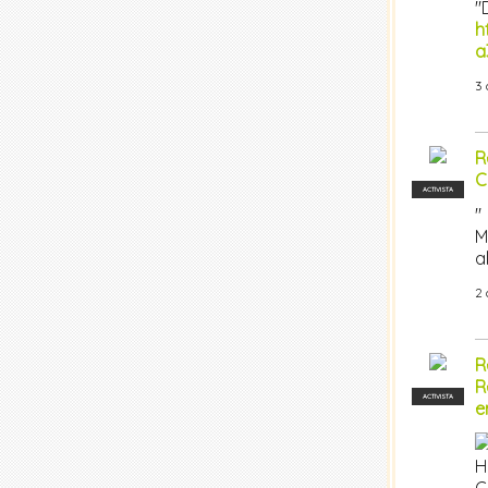
"
h
a
3 
R
C
ACTIVISTA
"
M
a
2 
R
R
ACTIVISTA
e
H