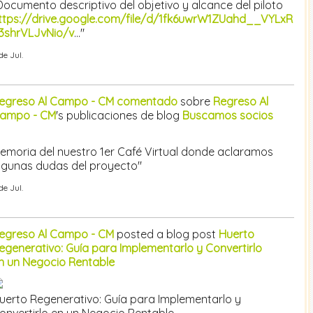
Documento descriptivo del objetivo y alcance del piloto
ttps://drive.google.com/file/d/1fk6uwrW1ZUahd__VYLxR
3shrVLJvNio/v
..."
de Jul.
egreso Al Campo - CM
comentado
sobre
Regreso Al
ampo - CM
's publicaciones de blog
Buscamos socios
emoria del nuestro 1er Café Virtual donde aclaramos
lgunas dudas del proyecto"
de Jul.
egreso Al Campo - CM
posted a blog post
Huerto
egenerativo: Guía para Implementarlo y Convertirlo
n un Negocio Rentable
uerto Regenerativo: Guía para Implementarlo y