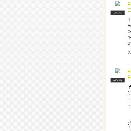
R
C
ACTIVISTA
"
e
c
n
t
D
R
R
ACTIVISTA

C
p
Ú
¿
R